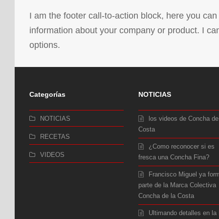
I am the footer call-to-action block, here you ca
information about your company or product. I ca
options.
Categorías
NOTICIAS
NOTICIAS
los videos de Concha de
Costa
RECETAS
¿Como reconocer si es
VIDEOS
fresca una Concha Fina?
Francisco Miguel ya for
parte de la Marca Colectiva
Concha de la Costa
Ultimando detalles en la 