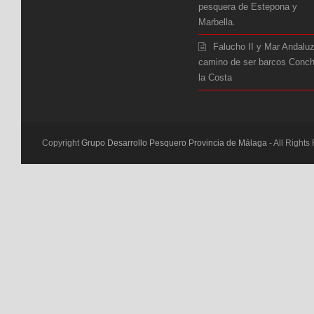
pesquera de Estepona y
Marbella.
Falucho II y Mar Andalu
camino de ser barcos Conc
la Costa
Copyright
Grupo Desarrollo Pesquero Provincia de Málaga
- All Rights