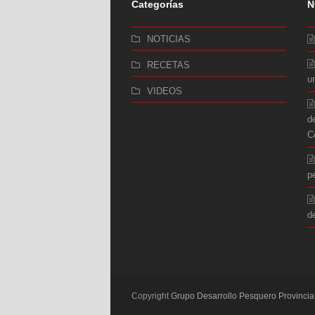
Categorías
N
NOTICIAS
RECETAS
u
VIDEOS
d
C
p
d
Copyright
Grupo Desarrollo Pesquero Provinci