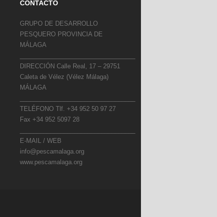
CONTACTO
GRUPO DE DESARROLLO
PESQUERO PROVINCIA DE
MÁLAGA
__________________________________
DIRECCIÓN Calle Real, 17 – 29751
Caleta de Vélez (Vélez Málaga)
MÁLAGA
__________________________________
TELÉFONO Tlf. +34 952 50 97 27
Fax +34 952 5097 28
__________________________________
E-MAIL / WEB
info@pescamalaga.org
www.pescamalaga.org