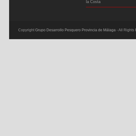
la Costa
Copyright
Grupo Desarrollo Pesquero Provincia de Málaga
- All Rights