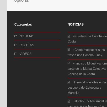
options.
Categorías
NOTICIAS
NOTICIAS
los videos de Concha de
Costa
RECETAS
¿Como reconocer si es
VIDEOS
fresca una Concha Fina?
Francisco Miguel ya for
parte de la Marca Colectiva
Concha de la Costa
Ultimando detalles en la 
pesquera de Estepona y
Marbella.
Falucho II y Mar Andalu
camino de ser barcos Conc